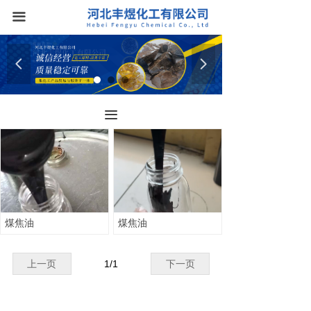
首页
끀
关于我们
넳
넲
产品中心
工厂实拍
끀
设备展示
荣誉资质
新闻中心
煤焦油
煤焦油
联系我们
上一页
1
/
1
下一页