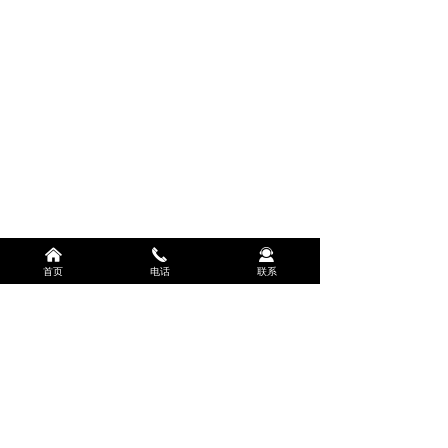
낀
끅
끤
首页
电话
联系
河北丰煜化工有限公司
电话：
15030879750
手机：
13273306822
版权所有：
河北丰煜化工有限公司